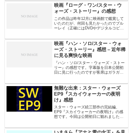
ーンがありました。でも類似点は思って
映画『ローグ・ワン/スター・ウ
いたほど多くはなかっ...
ォーズ・ストーリー』の感想
この作品は昨年12月に映画館で鑑賞して
いたのだが、何回も見たかったのでブル
ーレイ（正確にはDVDやデジタルコピー
付きのMovieNEX）を購入。先日、自宅
でゆっくり視聴した。劇場上映とは違
い、止めたり戻したりしながら見られる
映画『ハン・ソロ/スター・ウォ
のがメリット。好...
ーズ・ストーリー』感想 – 近年稀
に見る爽快な映画
『ハン・ソロ/スター・ウォーズ・ストー
リー』の感想です。字幕版を日本公開初
日に見に行ったのですが客席はガラガラ
でした。田舎の映画館＆平日の上映とは
言っても初日でこの人の少なさは悲し
い。世界的に見ると熱狂的なファンの多
無難な出来：スター・ウォーズ
い『スター・ウォーズ』シ...
EP9『スカイウォーカーの夜明
け』感想
スター・ウォーズ続三部作の完結編、
EP9『スカイウォーカーの夜明け』の感
想です。今回は公開初日に観れました。
ただ初日なのに座席には空きが目立って
ました。田舎ですし平日だから仕方ない
のかもしれませんが、ちょっとさみし
いまさら『アナと雪の女王』を見