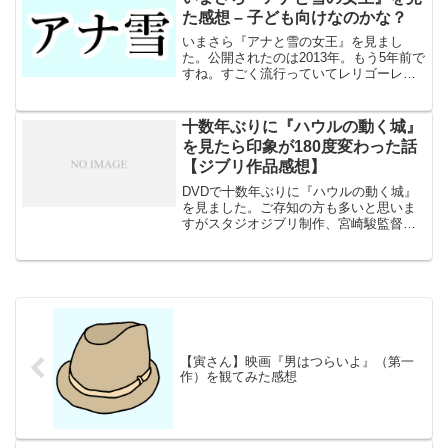
い。やっぱり人気が落ちてる...
た感想 – 子ども向けなのかな？
いまさら『アナと雪の女王』を見まし
た。公開されたのは2013年。もう5年前で
すね。すごく流行っていてレリゴーレリ
ゴーという歌をあちこちで聞いたのです
が、内容はほとんど知りません。そもそ
もディズニーがあんまり好きじゃない
十数年ぶりに『ハウルの動く城』
し、女の子が見る映画と...
を見たら印象が180度変わった話
【ジブリ作品感想】
DVDで十数年ぶりに『ハウルの動く城』
を見ました。ご存知の方も多いと思いま
すがスタジオジブリ制作、宮崎駿監督の
長編アニメ映画です。公開は2004年なの
で、もう14年も前の作品になります（投
稿日現在）。当時、映画館で鑑賞し翌年
あたりにDVDで...
【寅さん】映画『男はつらいよ』（第一
作）を観てみた感想