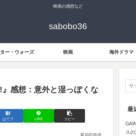
映画の感想など
sabobo36
ター・ウォーズ
映画
海外ドラマ
!』感想：意外と湿っぽくな
最
はてブ
LINE
コピー
GA
スの
2020.08.08