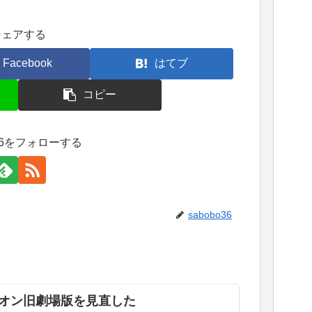
シェアする
Facebook
はてブ
コピー
o36をフォローする
sabobo36
オン旧劇場版を見直した