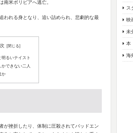
は南米ボリビアへ逃亡。
ス
追われる身となり、追い詰められ、悲劇的な最
映
未
本
次
海
と明るいテイスト
しかできない二人
ほか
者が挫折したり、体制に圧殺されてバッドエン