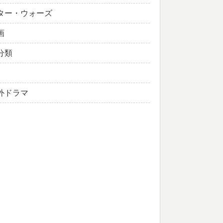
ター・ウォーズ
画
分類
外ドラマ