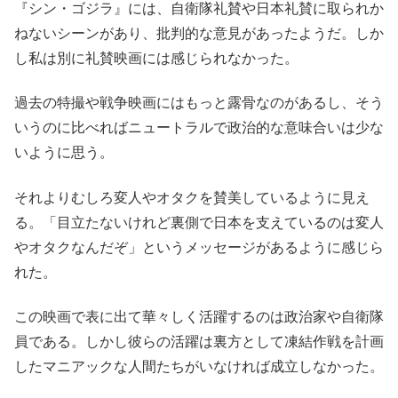
『シン・ゴジラ』には、自衛隊礼賛や日本礼賛に取られか
ねないシーンがあり、批判的な意見があったようだ。しか
し私は別に礼賛映画には感じられなかった。
過去の特撮や戦争映画にはもっと露骨なのがあるし、そう
いうのに比べればニュートラルで政治的な意味合いは少な
いように思う。
それよりむしろ変人やオタクを賛美しているように見え
る。「目立たないけれど裏側で日本を支えているのは変人
やオタクなんだぞ」というメッセージがあるように感じら
れた。
この映画で表に出て華々しく活躍するのは政治家や自衛隊
員である。しかし彼らの活躍は裏方として凍結作戦を計画
したマニアックな人間たちがいなければ成立しなかった。