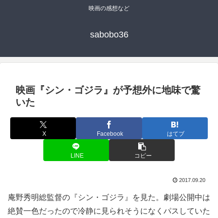
映画の感想など
sabobo36
映画『シン・ゴジラ』が予想外に地味で驚
いた
X
Facebook
はてブ
LINE
コピー
2017.09.20
庵野秀明総監督の『シン・ゴジラ』を見た。劇場公開中は
絶賛一色だったので冷静に見られそうになくパスしていた