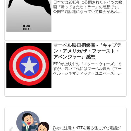
日本では2016年に公開されたドイツの映
画『帰ってきたヒトラー』の感想です。
公開当時話題になっていて機会があれば
見たいなと思っていたのですが、先日
Amazonプライムビデオを漁っていたらた
またま無料になっているのを発見。早速
見てみました。※...
マーベル映画初鑑賞 -『キャプテ
ン・アメリカ/ザ・ファースト・
アベンジャー』感想
EP9が上映中の『スター・ウォーズ』で
すが、若い世代にはマーベル映画（マー
ベル・シネマティック・ユニバース＝
MCU）のほうが人気らしい。自分は『ス
ター・ウォーズ』を繰り返し観るような
ファンですが、マーベル映画は一切観た
ことがありません。面白...
詐欺に注意！NTTを騙る怪しげな電話が