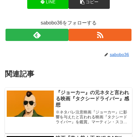
LINE
コピー
sabobo36をフォローする
sabobo36
関連記事
『ジョーカー』の元ネタと言われ
る映画『タクシードライバー』感
想
※ネタバレ注意映画『ジョーカー』に影
響を与えたと言われる映画『タクシード
ライバー』を鑑賞。マーティン・スコセ
ッシ監督の1976年公開作品。確かにちょ
くちょくオマージュされてると思えるシ
ーンがありました。でも類似点は思って