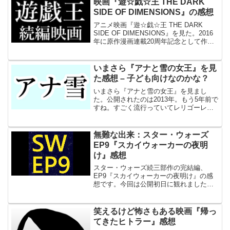
映画『遊☆戯☆王 THE DARK
いたほど多くはなかっ...
SIDE OF DIMENSIONS』の感想
アニメ映画『遊☆戯☆王 THE DARK
SIDE OF DIMENSIONS』を見た。2016
年に原作漫画連載20周年記念として作ら
れた作品で、漫画版『遊☆戯☆王』の後
日談。筆者は遊戯王のTVアニメ（デュエ
ルモンスターズの方）を全話視聴し...
いまさら『アナと雪の女王』を見
た感想 – 子ども向けなのかな？
いまさら『アナと雪の女王』を見まし
た。公開されたのは2013年。もう5年前で
すね。すごく流行っていてレリゴーレリ
ゴーという歌をあちこちで聞いたのです
が、内容はほとんど知りません。そもそ
もディズニーがあんまり好きじゃない
無難な出来：スター・ウォーズ
し、女の子が見る映画と...
EP9『スカイウォーカーの夜明
け』感想
スター・ウォーズ続三部作の完結編、
EP9『スカイウォーカーの夜明け』の感
想です。今回は公開初日に観れました。
ただ初日なのに座席には空きが目立って
ました。田舎ですし平日だから仕方ない
のかもしれませんが、ちょっとさみし
笑えるけど怖さもある映画『帰っ
い。やっぱり人気が落ちてる...
てきたヒトラー』感想