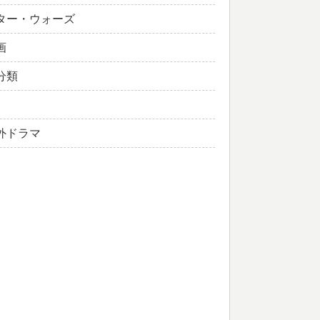
ター・ウォーズ
画
分類
外ドラマ