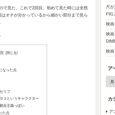
尺が
ので見た。これで2回目。初めて見た時には全然
F9
回はオチが分かっているから細かい部分まで見ら
。
映画
映画『
。
DI
映画
次
ア
になった点
セリフ
カ
ヨコというキャラクター
都合主義っぽい
ア
った点