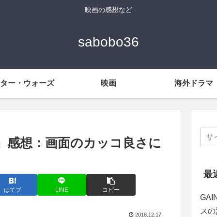
映画の感想など
sabobo36
ター・ウォーズ
映画
海外ドラマ
』感想：画面のカッコ良さに
最
はてブ
LINE
コピー
GA
スの
2018.12.17